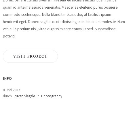
Donec ornare cursus viverra. Praesent eu facilisis lectus. Etiam varius
quam id ante malesuada venenatis. Maecenas eleifend purus posuere
commodo scelerisque. Nulla blandit metus odio, at facilisis ipsum
hendrerit eget. Donec sagittis orci adipiscing enim tincidunt molestie. Nam
vehicula pretium nisi, vitae dignissim ante convallis sed. Suspendisse
potenti.
VISIT PROJECT
INFO
8. Mai 2017
durch
Ruven Siegele
in
Photography